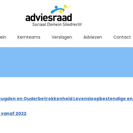
ein
Kernteams
Verslagen
Adviezen
Contact
van Jeugden en Ouderbetrokkenheid Levensloopbestendige 
d vanaf 2022